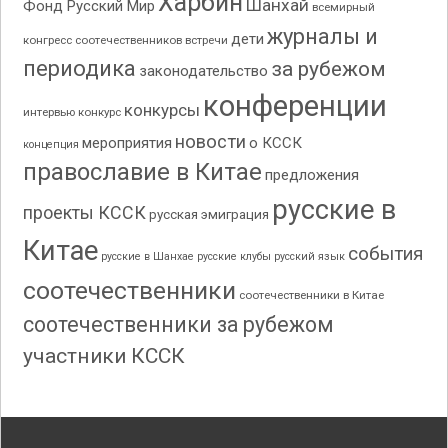
Харбин
Шанхай
Фонд Русский Мир
всемирный
журналы и
дети
конгресс соотечественников
встречи
периодика
за рубежом
законодательство
конференции
конкурсы
интервью
конкурс
новости
мероприятия
о КССК
концепция
православие в Китае
предложения
русские в
проекты КССК
русская эмиграция
Китае
события
русские в Шанхае
русские клубы
русский язык
соотечественники
соотечественники в Китае
соотечественники за рубежом
участники КССК