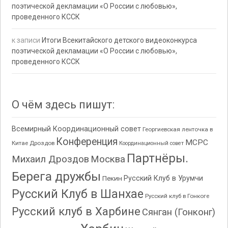
поэтической декламации «О России с любовью»,
проведенного КССК
к записи
Итоги Всекитайского детского видеоконкурса
поэтической декламации «О России с любовью»,
проведенного КССК
О чём здесь пишут:
Всемирный Координационный совет
Георгиевская ленточка в
Конференция
МСРС
Китае
Дроздов
Координационный совет
Партнёры.
Михаил Дроздов
Москва
Берега дружбы
Пекин
Русский Клуб в Урумчи
Русский Клуб в Шанхае
Русский клуб в Гонкоге
Русский клуб в Харбине
Сянган (Гонконг)