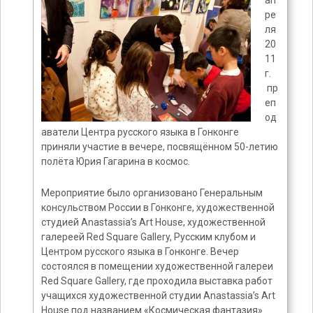
ап
ре
ля
20
11
г.
пр
еп
од
аватели Центра русского языка в Гонконге
приняли участие в вечере, посвящённом 50-летию
полёта Юрия Гагарина в космос.
Мероприятие было организовано Генеральным
консульством России в Гонконге, художественной
студией Anastassia’s Art House, художественной
галереей Red Square Gallery, Русским клубом и
Центром русского языка в Гонконге. Вечер
состоялся в помещении художественной галереи
Red Square Gallery, где проходила выставка работ
учащихся художественной студии Anastassia’s Art
House под названием «Космическая фантазия».