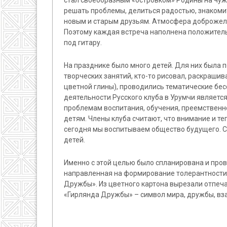
решать проблемы, делиться радостью, знакомить
новым и старым друзьям. Атмосфера доброжел
Поэтому каждая встреча наполнена положитель
под гитару.
На празднике было много детей. Для них была 
творческих занятий, кто-то рисовал, раскрашив
цветной глины), проводились тематические бес
деятельности Русского клуба в Урумчи являет
проблемам воспитания, обучения, преемственно
детям. Члены клуба считают, что внимание и те
сегодня мы воспитываем общество будущего. 
детей.
Именно с этой целью было спланирована и про
направленная на формирование толерантности 
Дружбы». Из цветного картона вырезали отпечат
«Гирлянда Дружбы» – символ мира, дружбы, вз