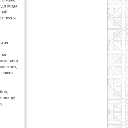
егда рады
ний.
ют песни
и из
ание
нимания к
«завтра»,
е наших
бы»,
Гирлянду
у.