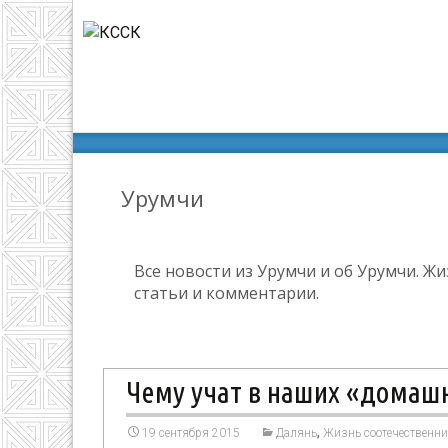
КССК
>
Урумчи
Урумчи
Все новости из Урумчи и об Урумчи. Ж
статьи и комментарии.
Чему учат в наших «домаш
,
19 сентября 2015
Далянь
Жизнь соотечественн