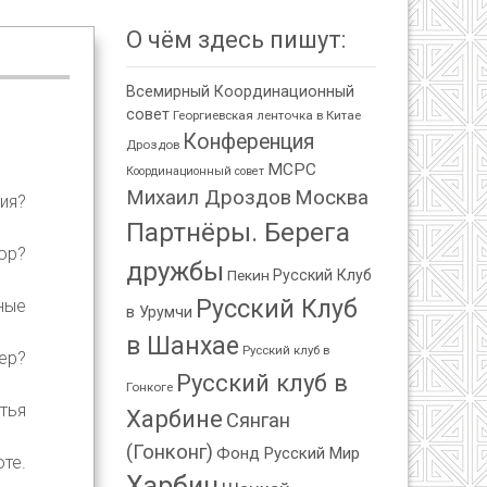
О чём здесь пишут:
Всемирный Координационный
совет
Георгиевская ленточка в Китае
Конференция
Дроздов
МСРС
Координационный совет
Михаил Дроздов
Москва
ия?
Партнёры. Берега
ор?
дружбы
Пекин
Русский Клуб
Русский Клуб
пные
в Урумчи
в Шанхае
Русский клуб в
ер?
Русский клуб в
Гонкоге
стья
Харбине
Сянган
(Гонконг)
Фонд Русский Мир
оте.
Харбин