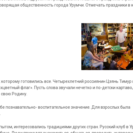
говорящая общественность города Урумчи. Отмечать праздники в к
к которому готовились все. Четырехлетний россиянин Цзянь Тимур
цветный флаг». Пусть слова звучали нечетко и по-детски картаво,
 свою Родину.
бе познавательно- воспитательное значение. Для взрослых была
.
ытом, интересовались традициями других стран. Русский клуб в 
бине. Люди приходят знакомиться, общаться, проводить интересн