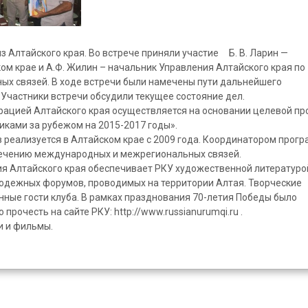
из Алтайского края. Во встрече приняли участие Б. В. Ларин —
м крае и А.Ф. Жилин – начальник Управления Алтайского края по
х связей. В ходе встречи были намечены пути дальнейшего
Участники встречи обсудили текущее состояние дел.
рацией Алтайского края осуществляется на основании целевой п
иками за рубежом на 2015-2017 годы».
 реализуется в Алтайском крае с 2009 года. Координатором прог
печению международных и межрегиональных связей.
я Алтайского края обеспечивает РКУ художественной литературо
одежных форумов, проводимых на территории Алтая. Творческие
нные гости клуба. В рамках празднования 70-летия Победы было
прочесть на сайте РКУ: http://www.russianurumqi.ru .
и и фильмы.