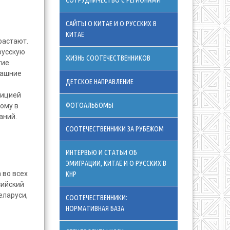
СОТРУДНИЧЕСТВО С РЕГИОНАМИ
САЙТЫ О КИТАЕ И О РУССКИХ В
КИТАЕ
растают.
русскую
ЖИЗНЬ СООТЕЧЕСТВЕННИКОВ
гие
машние
ДЕТСКОЕ НАПРАВЛЕНИЕ
дицией
ФОТОАЛЬБОМЫ
ому в
аний.
СООТЕЧЕСТВЕННИКИ ЗА РУБЕЖОМ
ИНТЕРВЬЮ И СТАТЬИ ОБ
ЭМИГРАЦИИ, КИТАЕ И О РУССКИХ В
 во всех
КНР
сийский
еларуси,
СООТЕЧЕСТВЕННИКИ:
НОРМАТИВНАЯ БАЗА