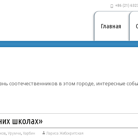
+86 (21) 632
Главная
изнь соотечественников в этом городе, интересные собы
них школах»
,
,
иков
Урумчи
Харбин
Лариса Жебокритская