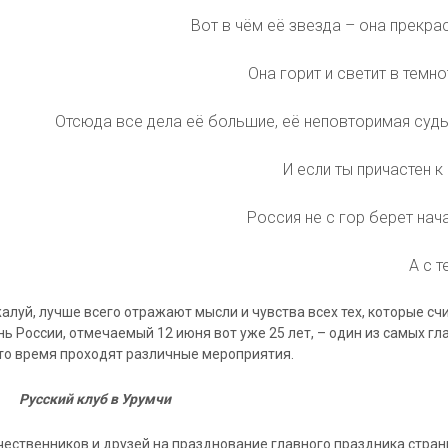
Вот в чём её звезда – она прекра
Она горит и светит в темн
Отсюда все дела её большие, её неповторимая судь
И если ты причастен к
Россия не с гор берет нач
А с т
жалуй, лучше всего отражают мысли и чувства всех тех, которые сч
ь России, отмечаемый 12 июня вот уже 25 лет, – один из самых гл
 это время проходят различные мероприятия.
Русский клуб в Урумчи
ечественников и друзей на празднование главного праздника стра