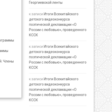
Георгиевской ленты
к записи
Итоги Всекитайского
детского видеоконкурса
поэтической декламации «О
России с любовью», проведенного
КССК
рограммы
к записи
Итоги Всекитайского
раммы
детского видеоконкурса
поэтической декламации «О
й. Члены
России с любовью», проведенного
КССК
к записи
Итоги Всекитайского
детского видеоконкурса
поэтической декламации «О
России с любовью», проведенного
КССК