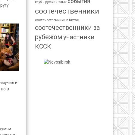
события
клубы
русский язык
ругу
соотечественники
соотечественники в Китае
соотечественники за
рубежом
участники
КССК
 выучил и
 но в
Урумчи
о время,