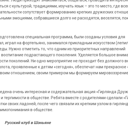
ся с культурой, традициями, изучать язык – это то место, где вс
ательности сопутствует формированию крепких дружеских отноше
ными эмоциями, собравшиеся долго не расходятся, веселятся, по
подготовлена специальная программа, были созданы условия для
ал, играл на фортепьяно, занимался прикладным искусством (лепил
еды. Нужно отметить то, что одним из приоритетных направлений
ся воспитание подрастающего поколения. Уделяется большое вним
сти поколений. Ни одно мероприятие не проходит без должного в
плота, проявленные к детям «сегодня», обеспечат нам прекрасное 
Своим отношением, своим примером мы формируем мировоззрени
ведена очень интересная и содержательная акция «Гирлянда Друж
и терпимости в обществе. Ребята вместе с родителями сделали «
ки своих ладоней, после чего связали их крепким узлом в гирлянд
аимопонимания в обществе.
Русский клуб в Шэньяне