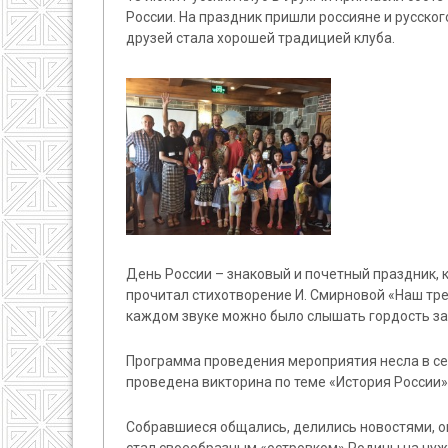
России. На праздник пришли россияне и русско
друзей стала хорошей традицией клуба.
День России – знаковый и почетный праздник, 
прочитал стихотворение И. Смирновой «Наш трех
каждом звуке можно было слышать гордость за
Программа проведения мероприятия несла в се
проведена викторина по теме «История России»
Собравшиеся общались, делились новостями, оп
стал своеобразным «островком» Родины на чуж