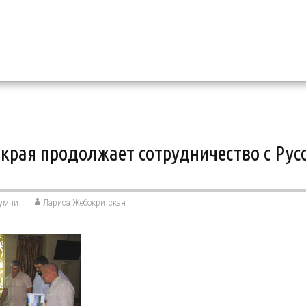
края продолжает сотрудничество с Рус
умчи
Лариса Жебокритская