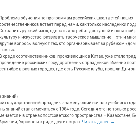
Проблема обучения по программам российских школ детей наших
соотечественников встает перед нами, как только наследники под
Сохранить русский язык, сделать для ребят доступной и понятной 
культуру и искусство, развивать творческое мышление – эти и мно
другие вопросы волнуют тех, кто организовывает за рубежом «до
школы».
В среде соотечественников, проживающих в Китае, уже стало тра
проведение российских государственных праздников. Именно поэт
сентябре в разных городах, где есть Русские клубы, прошли Дни зн
е знаний»
ий государственный праздник, знаменующий начало учебного года
ь знаний стал отмечаться с 1984 года. Сегодня это не только рос
мечается и в странах постсоветского пространства – Казахстане, Б
Армении, Украине и в ряде других стран.
Читать далее
→