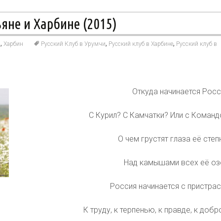
яне и Харбине (2015)
,
,
,
и
Харбин
Русский Клуб в Урумчи
Русский клуб в Харбине
Русский клуб в
Откуда начинается Росс
С Курил? С Камчатки?
Или с Команд
О чем грустят глаза её сте
Над камышами всех её оз
Россия начинается с пристра
К труду, к терпенью, к правде, к добр