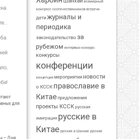
Шанхай
всемирный
сна.
конгресс соотечественников
встречи
журналы и
дети
оте…
периодика
за
ба.
законодательство
рубежом
интервью
конкурс
 ней
конкурсы
конференции
ало,
новости
мероприятия
концепция
ебя!
православие в
о КССК
Китае
итают
предложения
авных для
проекты КССК
русская
русские в
эмиграция
Китае
русские в Шанхае
русские
ны – Дня