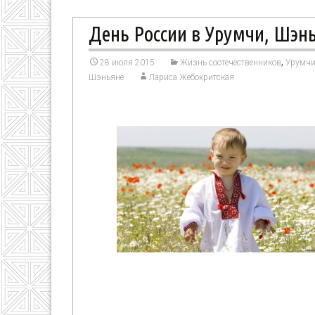
День России в Урумчи, Шэнь
,
28 июля 2015
Жизнь соотечественников
Урумч
Шэньяне
Лариса Жебокритская