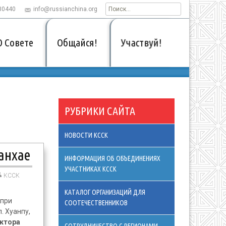
30440
info@russianchina.org
Найти:
Участвуй!
О Совете
Общайся!
РУБРИКИ САЙТА
НОВОСТИ КССК
анхае
ИНФОРМАЦИЯ ОБ ОБЪЕДИНЕНИЯХ
УЧАСТНИКАХ КССК
КССК
КАТАЛОГ ОРГАНИЗАЦИЙ ДЛЯ
 при
СООТЕЧЕСТВЕННИКОВ
. Хуанпу,
ктора