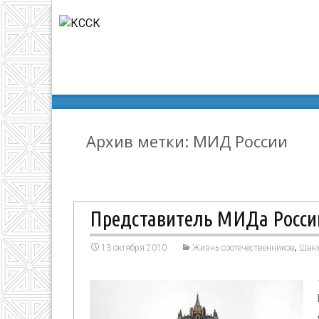
КССК
>
МИД России
Архив метки: МИД России
Представитель МИДа России
,
13 октября 2010
Жизнь соотечественников
Шан