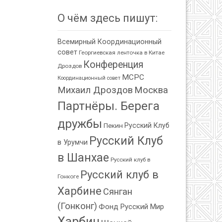
О чём здесь пишут:
Всемирный Координационный
совет
Георгиевская ленточка в Китае
Конференция
Дроздов
МСРС
Координационный совет
Михаил Дроздов
Москва
Партнёры. Берега
дружбы
Пекин
Русский Клуб
Русский Клуб
в Урумчи
в Шанхае
Русский клуб в
Русский клуб в
Гонкоге
Харбине
Сянган
(Гонконг)
Фонд Русский Мир
Харбин