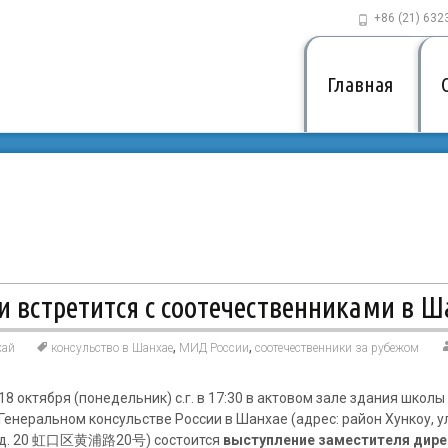
+86 (21) 632
Главная
 встретится с соотечественниками в Ш
,
,
хай
консульство в Шанхае
МИД России
соотечественники за рубежом
18 октября (понедельник) с.г. в 17:30 в актовом зале здания школы
Генеральном консульстве России в Шанхае (адрес: район Хункоу, ул
д. 20 虹口区黄浦路20号) состоится
выступление заместителя дире