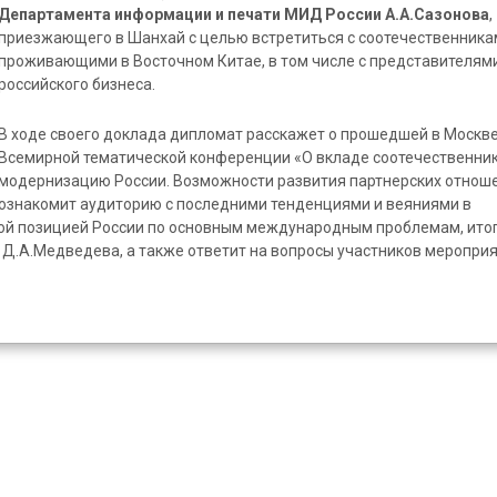
Департамента информации и печати МИД России А.А.Сазонова
,
приезжающего в Шанхай с целью встретиться с соотечественника
проживающими в Восточном Китае, в том числе с представителям
российского бизнеса.
В ходе своего доклада дипломат расскажет о прошедшей в Москв
Всемирной тематической конференции «О вкладе соотечественник
модернизацию России. Возможности развития партнерских отноше
ознакомит аудиторию с последними тенденциями и веяниями в
ной позицией России по основным международным проблемам, ито
 Д.А.Медведева, а также ответит на вопросы участников мероприя