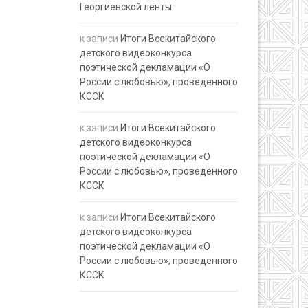
Георгиевской ленты
к записи
Итоги Всекитайского
детского видеоконкурса
поэтической декламации «О
России с любовью», проведенного
КССК
к записи
Итоги Всекитайского
детского видеоконкурса
поэтической декламации «О
России с любовью», проведенного
КССК
к записи
Итоги Всекитайского
детского видеоконкурса
поэтической декламации «О
России с любовью», проведенного
КССК