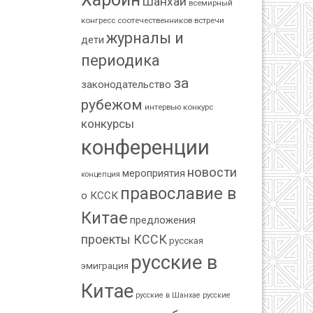
Шанхай
всемирный
конгресс соотечественников
встречи
журналы и
дети
периодика
за
законодательство
рубежом
интервью
конкурс
конкурсы
конференции
новости
мероприятия
концепция
православие в
о КССК
Китае
предложения
проекты КССК
русская
русские в
эмиграция
Китае
русские в Шанхае
русские