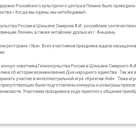
оддержке Российского культурного центра в Пекине было проведено
ства « Когда мы едины, мы непобедимы!»
ульства России в Шэньяне Смирнов А.И., российские соотечествен
инции Ляонин, а также китайские друзья из г. Аньшань .
ом ресторане «Ура». Всех участников праздника ждала насыщенн
ие.
 консул-советника Генконсульства России в Шэньяне Смирного А.И
ика об истории возникновения Дня народного единства . Так же 
инять участие в интеллектуальной игре «Креатив-бой» . Тема иг
ех присутствующих были подготовлены конкурсы и розыгрыш призов 
знакомств. Участники праздника в ходе приятного общения приоб