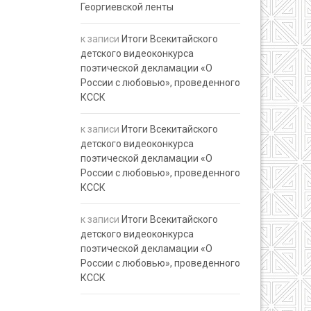
Георгиевской ленты
к записи
Итоги Всекитайского
детского видеоконкурса
поэтической декламации «О
России с любовью», проведенного
КССК
к записи
Итоги Всекитайского
детского видеоконкурса
поэтической декламации «О
России с любовью», проведенного
КССК
к записи
Итоги Всекитайского
детского видеоконкурса
поэтической декламации «О
России с любовью», проведенного
КССК