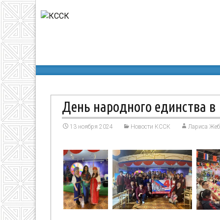
КССК
>
Новости КССК
>
День народного единства 
День народного единства в
13 ноября 2024
Новости КССК
Лариса Жеб