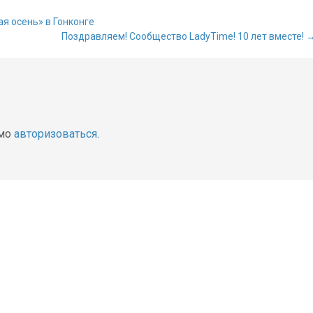
я осень» в Гонконге
Поздравляем! Сообщество LadyTime! 10 лет вместе!
о записям
имо
авторизоваться
.