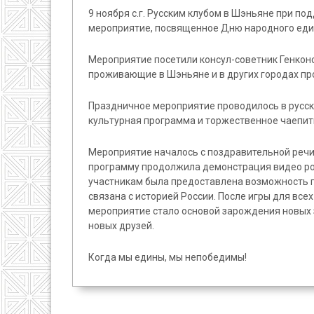
9 ноября с.г. Русским клубом в Шэньяне при п
мероприятие, посвященное Дню народного един
Мероприятие посетили консул-советник Генконс
проживающие в Шэньяне и в других городах пров
Праздничное мероприятие проводилось в русск
культурная программа и торжественное чаепит
Мероприятие началось с поздравительной речи
программу продолжила демонстрация видео рол
участникам была предоставлена возможность пр
связана с историей России. После игры для вс
мероприятие стало основой зарождения новых 
новых друзей.
Когда мы едины, мы непобедимы!