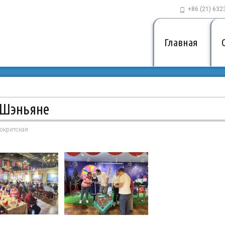
+86 (21) 632
Главная
в Шэньяне
 Шэньяне
окритская