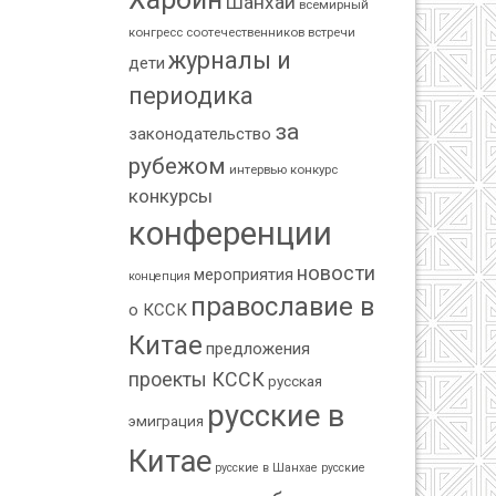
Шанхай
всемирный
конгресс соотечественников
встречи
журналы и
дети
периодика
за
законодательство
рубежом
интервью
конкурс
конкурсы
конференции
новости
мероприятия
концепция
православие в
о КССК
Китае
предложения
проекты КССК
русская
русские в
эмиграция
Китае
русские в Шанхае
русские