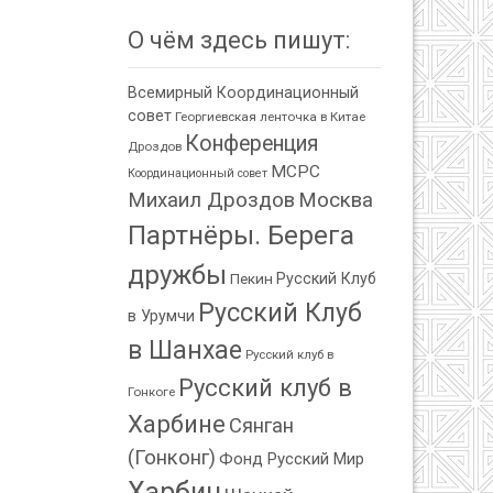
О чём здесь пишут:
Всемирный Координационный
совет
Георгиевская ленточка в Китае
Конференция
Дроздов
МСРС
Координационный совет
Михаил Дроздов
Москва
Партнёры. Берега
дружбы
Пекин
Русский Клуб
Русский Клуб
в Урумчи
в Шанхае
Русский клуб в
Русский клуб в
Гонкоге
Харбине
Сянган
(Гонконг)
Фонд Русский Мир
Харбин