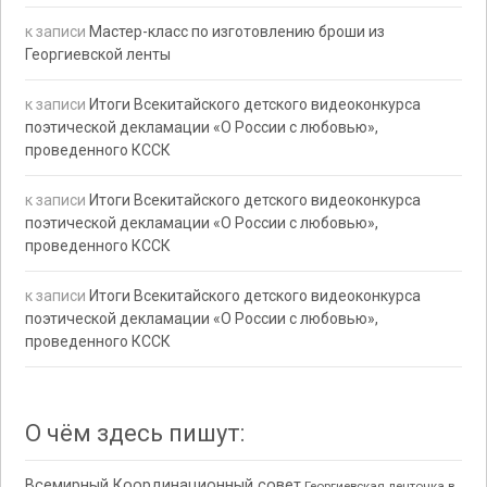
к записи
Мастер-класс по изготовлению броши из
Георгиевской ленты
к записи
Итоги Всекитайского детского видеоконкурса
поэтической декламации «О России с любовью»,
проведенного КССК
к записи
Итоги Всекитайского детского видеоконкурса
поэтической декламации «О России с любовью»,
проведенного КССК
к записи
Итоги Всекитайского детского видеоконкурса
поэтической декламации «О России с любовью»,
проведенного КССК
О чём здесь пишут:
Всемирный Координационный совет
Георгиевская ленточка в