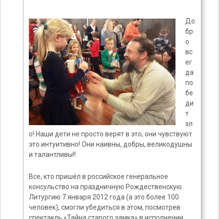
До
бр
о
вс
ег
да
по
бе
ди
т
зл
о! Наши дети не просто верят в это, они чувствуют
это интуитивно! Они наивны, добры, великодушны
и талантливы!!
Все, кто пришёл в российское генеральное
консульство на праздничную Рождественскую
Литургию 7 января 2012 года (а это более 100
человек), смогли убедиться в этом, посмотрев
спектакль «Тайна старого замка» в исполнении