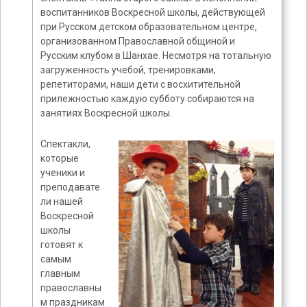
воспитанников Воскресной школы, действующей
при Русском детском образовательном центре,
организованном Православной общиной и
Русским клубом в Шанхае. Несмотря на тотальную
загруженность учебой, тренировками,
репетиторами, наши дети с восхитительной
прилежностью каждую субботу собираются на
занятиях Воскресной школы.
Спектакли,
которые
ученики и
преподавате
ли нашей
Воскресной
школы
готовят к
самым
главным
православны
м праздникам