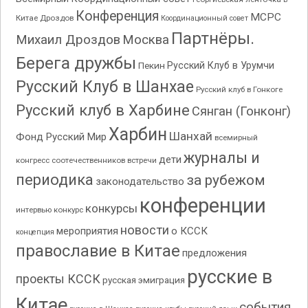
Конференция
МСРС
Китае
Дроздов
Координационный совет
Партнёры.
Михаил Дроздов
Москва
Берега дружбы
Пекин
Русский Клуб в Урумчи
Русский Клуб в Шанхае
Русский клуб в Гонкоге
Русский клуб в Харбине
Сянган (Гонконг)
Харбин
Шанхай
Фонд Русский Мир
всемирный
журналы и
дети
конгресс соотечественников
встречи
периодика
за рубежом
законодательство
конференции
конкурсы
интервью
конкурс
новости
мероприятия
о КССК
концепция
православие в Китае
предложения
русские в
проекты КССК
русская эмиграция
Китае
события