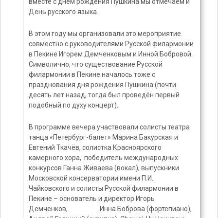
вместе с днём рождения Пушкина мы отмечаем и
День русского языка.
В этом году мы организовали это мероприятие
совместно с руководителями Русской филармонии
в Пекине Игорем Демченковым и Инной Бобровой.
Символично, что существование Русской
филармонии в Пекине началось тоже с
празднования дня рождения Пушкина (почти
десять лет назад, тогда был проведён первый
подобный по духу концерт).
В программе вечера участвовали солисты театра
танца «Петербург-балет» Марина Бакурская и
Евгений Ткачёв, солистка Красноярского
камерного хора, победитель международных
конкурсов Ганна Живаева (вокал), выпускники
Московской консерватории имени П.И.
Чайковского и солисты Русской филармонии в
Пекине – основатель и директор Игорь
Демченков, Инна Боброва (фортепиано),