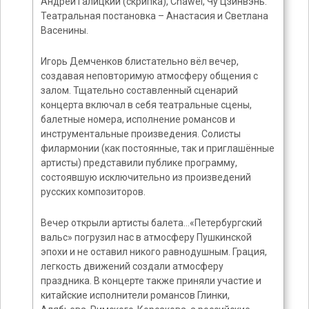
Андрей Галицкий (скрипка), Chawei, Чу Цзинвэнь.
Театральная постановка – Анастасия и Светлана
Васенины.
Игорь Демченков блистательно вёл вечер,
создавая неповторимую атмосферу общения с
залом. Тщательно составленный сценарий
концерта включал в себя театральные сцены,
балетные номера, исполнение романсов и
инструментальные произведения. Солисты
филармонии (как постоянные, так и приглашённые
артисты) представили публике программу,
состоявшую исключительно из произведений
русских композиторов.
Вечер открыли артисты балета…«Петербургский
вальс» погрузил нас в атмосферу Пушкинской
эпохи и не оставил никого равнодушным. Грация,
легкость движений создали атмосферу
праздника. В концерте также приняли участие и
китайские исполнители романсов Глинки,