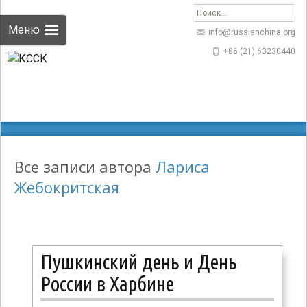
Найти:
Меню
info@russianchina.org
+86 (21) 63230440
КССК
>
Статьи по: Лариса Жебокритская
Все записи автора
Лариса
Жебокритская
Пушкинский день и День
России в Харбине