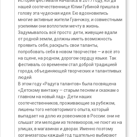
История фестиваля началась в 2017 году, когда
нашей соотечественнице Юлии Губиной пришла в
голову эта чудесная идея. Ею вдохновились
многие активные жители Гуанчжоу, и совместными
усилиями они воплотили мечту в жизнь.
Задумывалось всё просто: дети, живущие вдали
от родной земли, должны иметь возможность
проявить себя, раскрыть свои таланты,
попробовать себя в новом творчестве — и всё это
на сцене, на родном, дорогом сердцу языке. Так
фестиваль со временем стал доброй традицией
города, объединяющей творческих и талантливых
людей.
В этом году «Радуга талантов» была посвящена
«Детскому винтажу — старым песням и сказкам о
главном на новый лад». Дети наших
соотечественников, проживающие за рубежом,
лишены того неповторимого опыта, который
выпадает на долю их ровесников в России: они не
слышат эти мелодии из телевизоров, не поют их на
улицах, в магазинах и дворах. Именно поэтому
организаторы каждый год тщательно выбирают