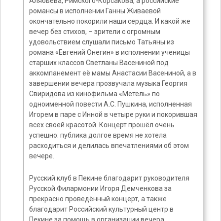
Алябьева, Римского-Корсакова, а российские
романсы в исполнении Ганны Живаевой
окончательно покорили наши сердца. И какой же
вечер без стихов, – зрители с огромным
удовольствием слушали письмо Татьяны из
романа «Евгений Онегин» в исполнении ученицы
старших классов Светланы Васениной под
аккомпанемент её мамы Анастасии Васениной, а в
завершении вечера прозвучала музыка Георгия
Свиридова из кинофильма «Метель» по
одноименной повести А.С. Пушкина, исполненная
Игорем в паре с Инной в четыре руки и покорившая
всех своей красотой. Концерт прошёл очень
успешно: публика долгое время не хотела
расходиться и делилась впечатлениями об этом
вечере.
Русский клуб в Пекине благодарит руководителя
Русской Филармонии Игоря Демченкова за
прекрасно проведённый концерт, а также
благодарит Российский культурный центр в
Пекине за помощь в организации вечера.