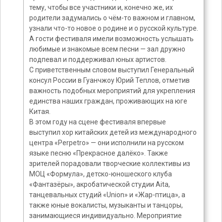
тему, чтобы все участники и, конечно же, их
родители задумались о чём-то важном и главном,
узнали что-то новое о родине и о русской культуре.
А гости фестиваля имели возможность услышать
любимые и знакомые всем песни — зал дружно
подпевал и поддерживал юных артистов.
С приветственным словом выступил Генеральный
консул России в Гуанчжоу Юрий Теплов, отметив
важность подобных мероприятий для укрепления
единства наших граждан, проживающих на юге
Китая.
В этом году на сцене фестиваля впервые
выступил хор китайских детей из международного
центра «Perpetro» — они исполнили на русском
языке песню «Прекрасное далёко». Также
зрителей порадовали творческие коллективы из
МОЦ «Формула», детско-юношеского клуба
«Фантазёры», акробатической студии Aita,
танцевальных студий «Union» и «Жар-птица», а
также юные вокалисты, музыканты и танцоры,
занимающиеся индивидуально. Мероприятие