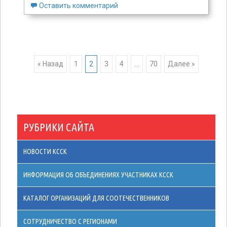
Оставить комментарий
« Назад
1
2
3
4
…
70
Далее »
Навигация по
записям
РУБРИКИ САЙТА
НОВОСТИ КССК
ИНФОРМАЦИЯ ОБ ОБЪЕДИНЕНИЯХ УЧАСТНИКАХ КССК
КАТАЛОГ ОРГАНИЗАЦИЙ ДЛЯ СООТЕЧЕСТВЕННИКОВ
СОТРУДНИЧЕСТВО С РЕГИОНАМИ