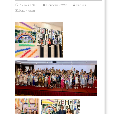
7 июня 2026
Новости КССК
Лариса
Жебокритская