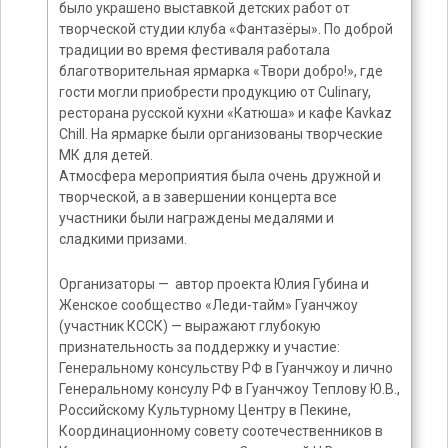
было украшено выставкой детских работ от
творческой студии клуба «Фантазёры». По доброй
традиции во время фестиваля работала
благотворительная ярмарка «Твори добро!», где
гости могли приобрести продукцию от Culinary,
ресторана русской кухни «Катюша» и кафе Kavkaz
Chill. На ярмарке были организованы творческие
МК для детей.
Атмосфера мероприятия была очень дружной и
творческой, а в завершении концерта все
участники были награждены медалями и
сладкими призами.
Организаторы — автор проекта Юлия Губина и
Женское сообщество «Леди-тайм» Гуанчжоу
(участник КССК) — выражают глубокую
признательность за поддержку и участие:
Генеральному консульству РФ в Гуанчжоу и лично
Генеральному консулу РФ в Гуанчжоу Теплову Ю.В.,
Российскому Культурному Центру в Пекине,
Координационному совету соотечественников в