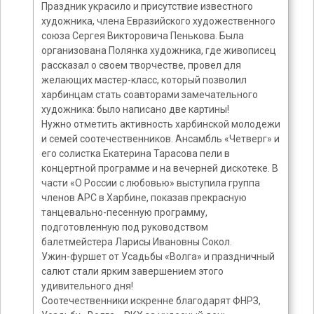
Праздник украсило и присутствие известного
художника, члена Евразийского художественного
союза Сергея Викторовича Пенькова. Была
организована Полянка художника, где живописец
рассказал о своем творчестве, провел для
желающих мастер-класс, который позволил
харбинцам стать соавторами замечательного
художника: было написано две картины!
Нужно отметить активность харбинской молодежи
и семей соотечественников. Ансамбль «Четверг» и
его солистка Екатерина Тарасова пели в
концертной программе и на вечерней дискотеке. В
части «О России с любовью» выступила группа
членов АРС в Харбине, показав прекрасную
танцевально-песенную программу,
подготовленную под руководством
балетмейстера Ларисы Ивановны Сокол.
Ужин-фуршет от Усадьбы «Волга» и праздничный
салют стали ярким завершением этого
удивительного дня!
Соотечественники искренне благодарят ФНРЗ,