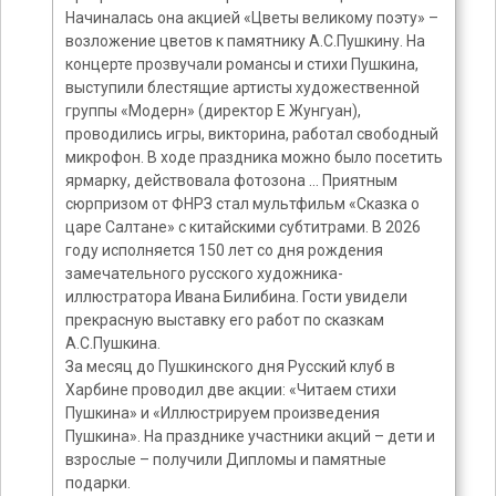
Начиналась она акцией «Цветы великому поэту» –
возложение цветов к памятнику А.С.Пушкину. На
концерте прозвучали романсы и стихи Пушкина,
выступили блестящие артисты художественной
группы «Модерн» (директор Е Жунгуан),
проводились игры, викторина, работал свободный
микрофон. В ходе праздника можно было посетить
ярмарку, действовала фотозона … Приятным
сюрпризом от ФНРЗ стал мультфильм «Сказка о
царе Салтане» с китайскими субтитрами. В 2026
году исполняется 150 лет со дня рождения
замечательного русского художника-
иллюстратора Ивана Билибина. Гости увидели
прекрасную выставку его работ по сказкам
А.С.Пушкина.
За месяц до Пушкинского дня Русский клуб в
Харбине проводил две акции: «Читаем стихи
Пушкина» и «Иллюстрируем произведения
Пушкина». На празднике участники акций – дети и
взрослые – получили Дипломы и памятные
подарки.