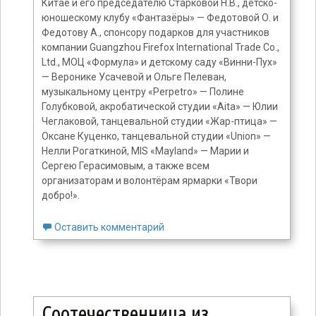
Китае и его председателю Старковой Н.В., детско-
юношескому клубу «Фантазёры» — Федотовой О. и
Федотову А., спонсору подарков для участников
компании Guangzhou Firefox International Trade Co.,
Ltd., МОЦ «Формула» и детскому саду «Винни-Пух»
— Веронике Усачевой и Ольге Пелеван,
музыкальному центру «Perpetro» — Полине
Голубковой, акробатической студии «Aita» — Юлии
Чеглаковой, танцевальной студии «Жар-птица» —
Оксане Куценко, танцевальной студии «Union» —
Нелли Рогаткиной, MIS «Mayland» — Марии и
Сергею Герасимовым, а также всем
организаторам и волонтёрам ярмарки «Твори
добро!».
Оставить комментарий
Соотечественница из