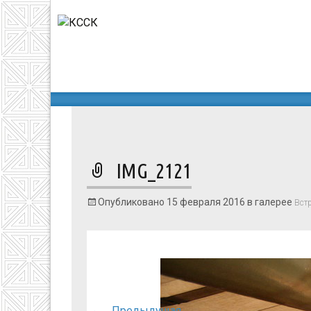
КССК
>
Жизнь соотечественников
>
Встреча на «П
IMG_2121
Опубликовано
15 февраля 2016
в галерее
Встр
←
Предыдущая