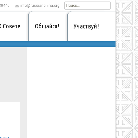
30440
info@russianchina.org
Найти:
Участвуй!
О Совете
Общайся!
→
ющая