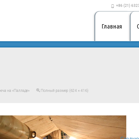
+86 (21) 632
Главная
алладе»
>
IMG_2121
еча на «Палладе»
Полный размер (624 × 416)
Следу